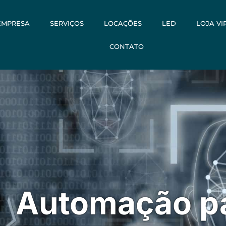
EMPRESA
SERVIÇOS
LOCAÇÕES
LED
LOJA VI
CONTATO
Automação p