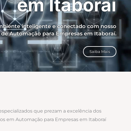
em Itaboraí
biente inteligente e conectado com nosso
o de Automação para Empresas em Itaboraí.
Saiba Mais
 especializados que prezam a excelência dos
zados em Automação para Empresas em Itaboraí