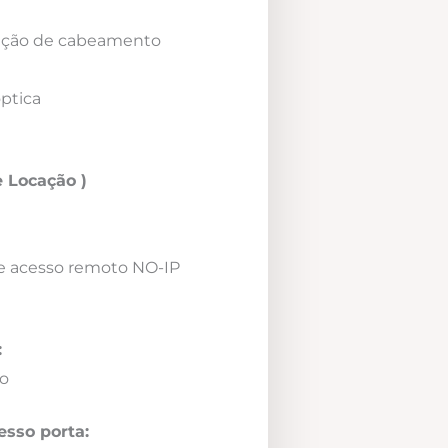
icação de cabeamento
óptica
 Locação )
e acesso remoto NO-IP
:
o
esso porta: