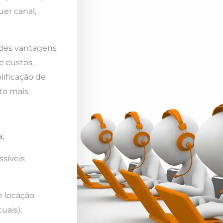
er canal,
ndes vantagens
e custos,
lificação de
to mais.
;
ssíveis
e locação
uais);