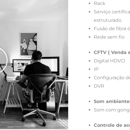
Rack
Serviço certif
estruturado.
Fusão de fibra 
Rede sem fio
CFTV ( Venda e
Digital HDVCI
IP
Configuração d
DVR
Som ambiente
Som com gong
Controle de ac