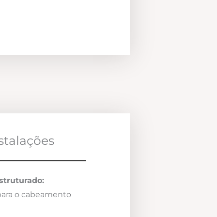
nstalações
truturado:
 para o cabeamento