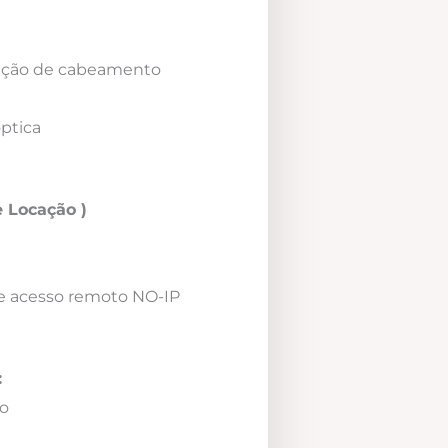
icação de cabeamento
óptica
 Locação )
e acesso remoto NO-IP
:
o