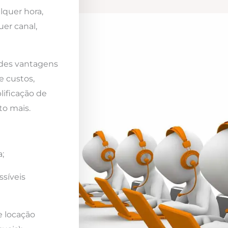
lquer hora,
er canal,
ndes vantagens
e custos,
lificação de
to mais.
;
ssíveis
e locação