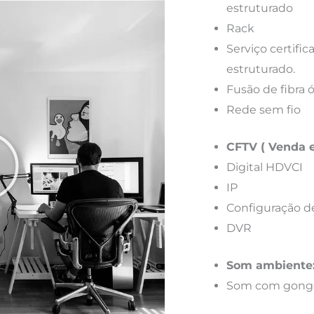
estruturado
Rack
Serviço certif
estruturado.
Fusão de fibra 
Rede sem fio
CFTV ( Venda e
Digital HDVCI
IP
Configuração d
DVR
Som ambiente
Som com gong