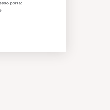
esso porta:
e