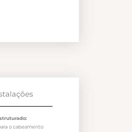
nstalações
truturado:
 para o cabeamento