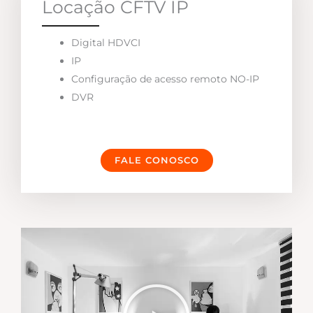
Locação CFTV IP
Digital HDVCI
IP
Configuração de acesso remoto NO-IP
DVR
FALE CONOSCO