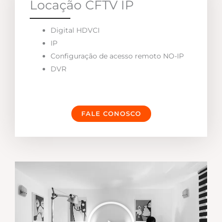
Locação CFTV IP
Digital HDVCI
IP
Configuração de acesso remoto NO-IP
DVR
FALE CONOSCO