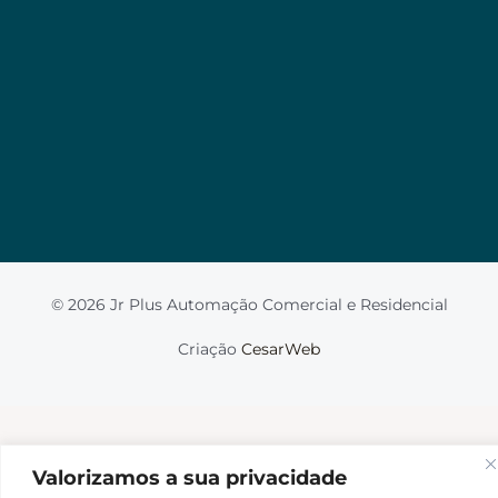
Valorizamos a sua privacidade
Usamos cookies para melhorar sua experiência de
navegação, veicular anúncios ou conteúdo
personalizado e analisar nosso tráfego. Ao clicar em
“Aceitar tudo”, você concorda com o uso de
cookies.
Leia mais
Aceito
© 2026 Jr Plus Automação Comercial e Residencial
Fale Conosco
Criação
CesarWeb
Não aceito