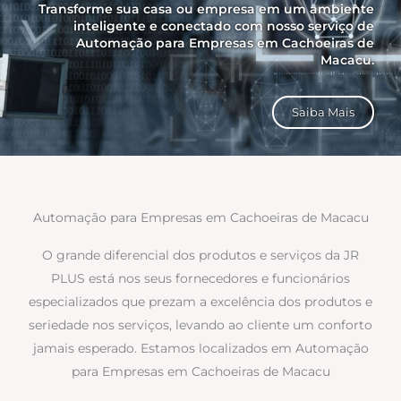
Transforme sua casa ou empresa em um ambiente
inteligente e conectado com nosso serviço de
Automação para Empresas em Cachoeiras de
Macacu.
Saiba Mais
Automação para Empresas em Cachoeiras de Macacu
O grande diferencial dos produtos e serviços da JR
PLUS está nos seus fornecedores e funcionários
especializados que prezam a excelência dos produtos e
seriedade nos serviços, levando ao cliente um conforto
jamais esperado. Estamos localizados em Automação
para Empresas em Cachoeiras de Macacu