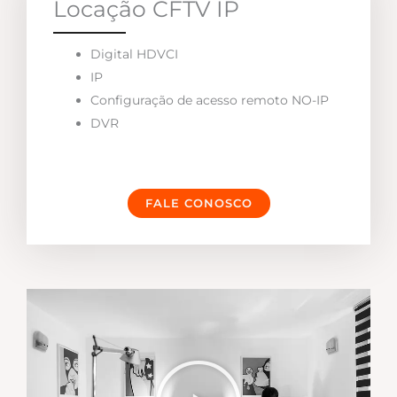
Locação CFTV IP
Digital HDVCI
IP
Configuração de acesso remoto NO-IP
DVR
FALE CONOSCO