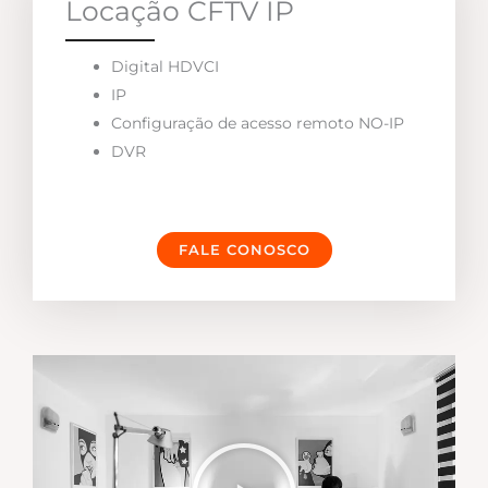
Locação CFTV IP
Digital HDVCI
IP
Configuração de acesso remoto NO-IP
DVR
FALE CONOSCO