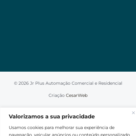
Valorizamos a sua privacidade
Usamos cookies para melhorar sua experiência de
navegação, veicular anúncios ou conteúdo
personalizado e analisar nosso tráfego. Ao clicar em
“Aceitar tudo”, você concorda com o uso de
cookies.
Leia mais
Aceito
© 2026 Jr Plus Automação Comercial e Residencial
Fale Conosco
Criação
CesarWeb
Não aceito