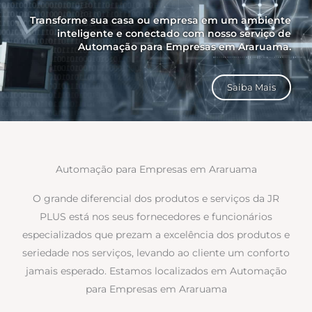
Transforme sua casa ou empresa em um ambiente
inteligente e conectado com nosso serviço de
Automação para Empresas em Araruama.
Saiba Mais
Automação para Empresas em Araruama
O grande diferencial dos produtos e serviços da JR
PLUS está nos seus fornecedores e funcionários
especializados que prezam a excelência dos produtos e
seriedade nos serviços, levando ao cliente um conforto
jamais esperado. Estamos localizados em Automação
para Empresas em Araruama