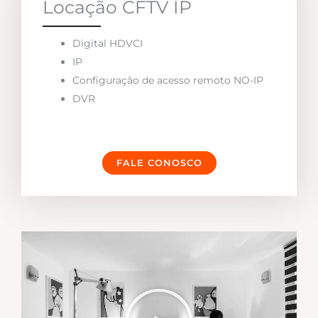
Locação CFTV IP
Digital HDVCI
IP
Configuração de acesso remoto NO-IP
DVR
FALE CONOSCO