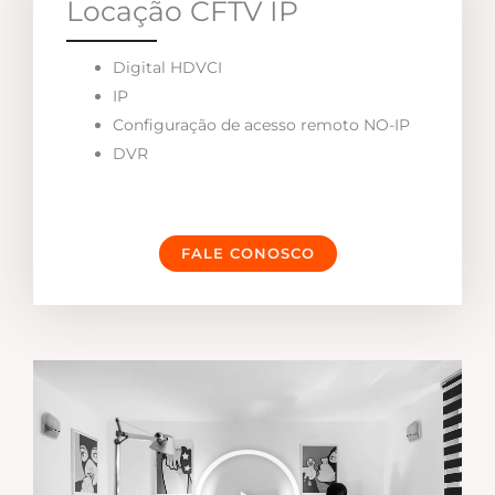
Locação CFTV IP
Digital HDVCI
IP
Configuração de acesso remoto NO-IP
DVR
FALE CONOSCO