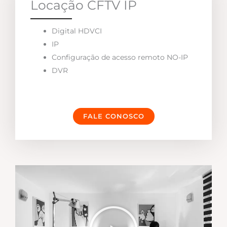
Locação CFTV IP
Digital HDVCI
IP
Configuração de acesso remoto NO-IP
DVR
FALE CONOSCO