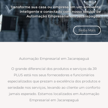
Transforme sua casa ou empresa em um ambiente
inteligente e conectado com nosso serviço de
Automação Empresarial em Jacarepaguá.
Saiba Mais
Automação Empresarial em Jacarepaguá
O grande diferencial dos produtos e serviços da JR
PLUS está nos seus fornecedores e funcionários
especializados que prezam a excelência dos produtos e
seriedade nos serviços, levando ao cliente um conforto
jamais esperado. Estamos localizados em Automação
Empresarial em Jacarepaguá