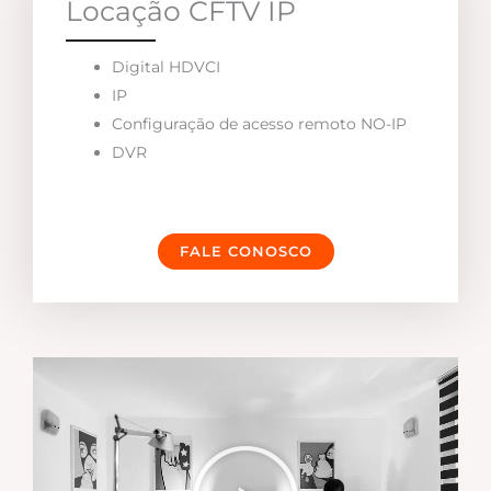
Locação CFTV IP
Digital HDVCI
IP
Configuração de acesso remoto NO-IP
DVR
FALE CONOSCO