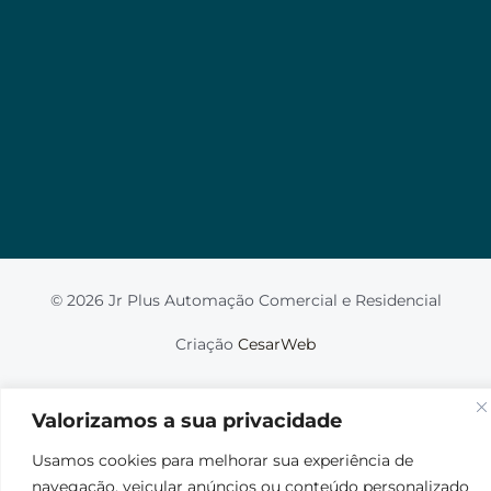
Valorizamos a sua privacidade
Usamos cookies para melhorar sua experiência de
navegação, veicular anúncios ou conteúdo
personalizado e analisar nosso tráfego. Ao clicar em
“Aceitar tudo”, você concorda com o uso de
cookies.
Leia mais
Aceito
© 2026 Jr Plus Automação Comercial e Residencial
Fale Conosco
Criação
CesarWeb
Não aceito