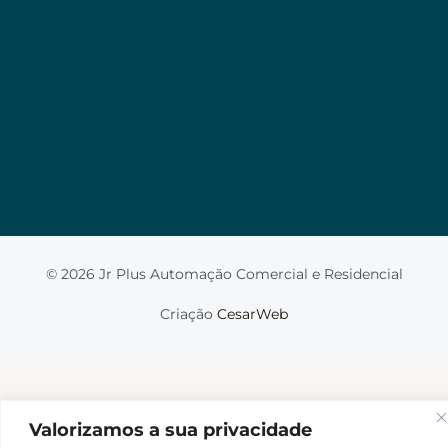
Valorizamos a sua privacidade
Usamos cookies para melhorar sua experiência de
navegação, veicular anúncios ou conteúdo
personalizado e analisar nosso tráfego. Ao clicar em
“Aceitar tudo”, você concorda com o uso de
cookies.
Leia mais
Aceito
© 2026 Jr Plus Automação Comercial e Residencial
Fale Conosco
Criação
CesarWeb
Não aceito