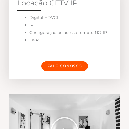
Locação CFTV IP
Digital HDVCI
IP
Configuração de acesso remoto NO-IP
DVR
FALE CONOSCO