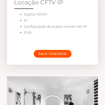
Locação CFTV IP
Digital HDVCI
IP
Configuração de acesso remoto NO-IP
DVR
FALE CONOSCO