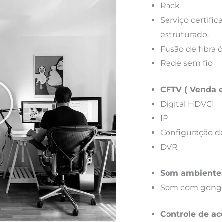
Rack
Serviço certif
estruturado.
Fusão de fibra 
Rede sem fio
CFTV ( Venda e
Digital HDVCI
IP
Configuração d
DVR
Som ambiente
Som com gong
Controle de ac