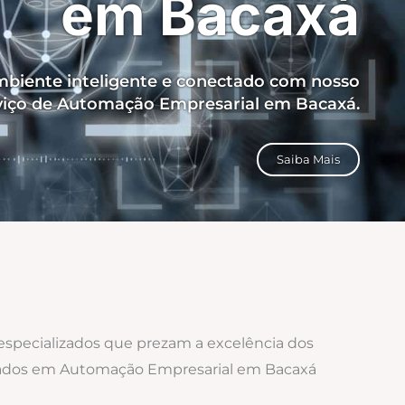
em Bacaxá
biente inteligente e conectado com nosso
viço de Automação Empresarial em Bacaxá.
Saiba Mais
 especializados que prezam a excelência dos
lizados em Automação Empresarial em Bacaxá