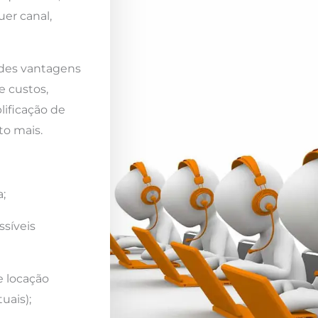
er canal,
ndes vantagens
e custos,
lificação de
to mais.
;
ssíveis
e locação
uais);