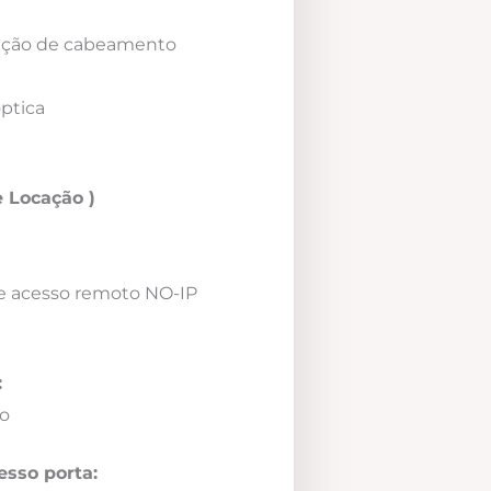
icação de cabeamento
óptica
 Locação )
e acesso remoto NO-IP
:
o
esso porta: