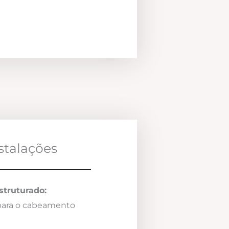
nstalações
truturado:
 para o cabeamento