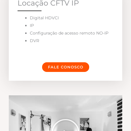
Locação CFTV IP
Digital HDVCI
IP
Configuração de acesso remoto NO-IP
DVR
FALE CONOSCO