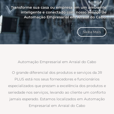
Transforme sua casa ou empresa em um ambiente
inteligente e conectado com nosso serviço de
Automação Empresarial em Arraial do Cabo.
Saiba Mais
Automação Empresarial em Arraial do Cabo
O grande diferencial dos produtos e serviços da JR
PLUS está nos seus fornecedores e funcionários
especializados que prezam a excelência dos produtos e
seriedade nos serviços, levando ao cliente um conforto
jamais esperado. Estamos localizados em Automação
Empresarial em Arraial do Cabo