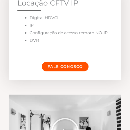
Locação CFTV IP
Digital HDVCI
IP
Configuração de acesso remoto NO-IP
DVR
FALE CONOSCO