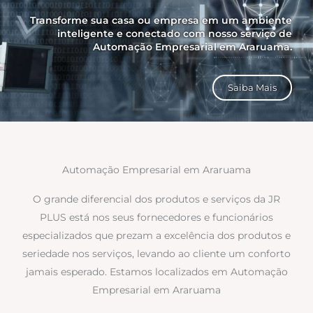
Transforme sua casa ou empresa em um ambiente
inteligente e conectado com nosso serviço de
Automação Empresarial em Araruama.
Saiba Mais
Automação Empresarial em Araruama
O grande diferencial dos produtos e serviços da JR
PLUS está nos seus fornecedores e funcionários
especializados que prezam a excelência dos produtos e
seriedade nos serviços, levando ao cliente um conforto
jamais esperado. Estamos localizados em Automação
Empresarial em Araruama