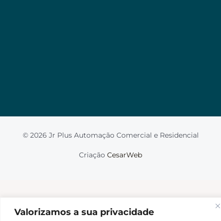
Valorizamos a sua privacidade
Usamos cookies para melhorar sua experiência de
navegação, veicular anúncios ou conteúdo
personalizado e analisar nosso tráfego. Ao clicar em
“Aceitar tudo”, você concorda com o uso de
cookies.
Leia mais
Aceito
© 2026 Jr Plus Automação Comercial e Residencial
Fale Conosco
Criação
CesarWeb
Não aceito