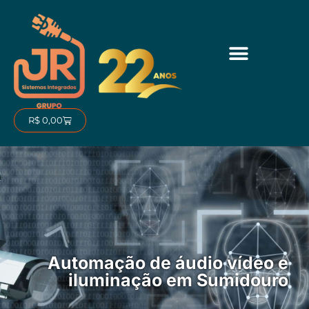
Ir
para
o
conteúdo
Carrinho
R$
0,00
Automação de áudio vídeo e
iluminação em Sumidouro