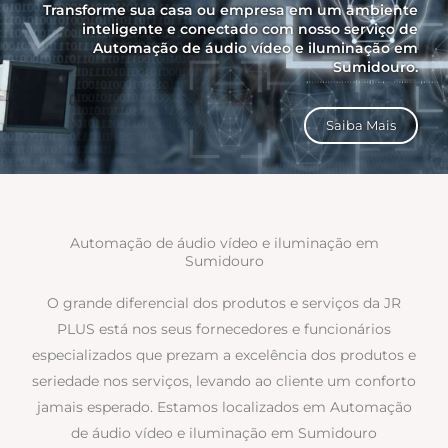
Transforme sua casa ou empresa em um ambiente
inteligente e conectado com nosso serviço de
Automação de áudio vídeo e iluminação em
Sumidouro.
Saiba Mais
Automação de áudio vídeo e iluminação em
Sumidouro
O grande diferencial dos produtos e serviços da JR
PLUS está nos seus fornecedores e funcionários
especializados que prezam a excelência dos produtos e
seriedade nos serviços, levando ao cliente um conforto
jamais esperado. Estamos localizados em Automação
de áudio vídeo e iluminação em Sumidouro