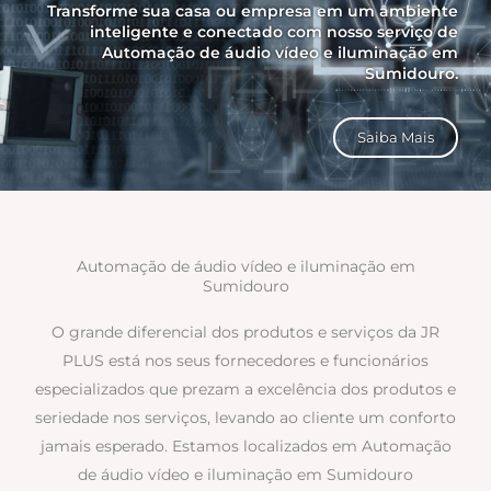
Transforme sua casa ou empresa em um ambiente
inteligente e conectado com nosso serviço de
Automação de áudio vídeo e iluminação em
Sumidouro.
Saiba Mais
Automação de áudio vídeo e iluminação em
Sumidouro
O grande diferencial dos produtos e serviços da JR
PLUS está nos seus fornecedores e funcionários
especializados que prezam a excelência dos produtos e
seriedade nos serviços, levando ao cliente um conforto
jamais esperado. Estamos localizados em Automação
de áudio vídeo e iluminação em Sumidouro