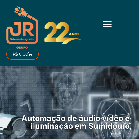
Ir
para
o
conteúdo
Carrinho
R$
0,00
Automação de áudio vídeo e
iluminação em Sumidouro