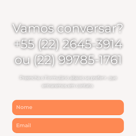
Vamos conversar?
+55 (22) 2645-3914
ou (22) 99785-1761
Preencha o Formulário abaixo se preferir, que
entraremos em contato.
Nome
Email