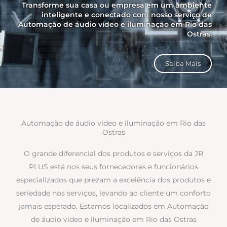
Transforme sua casa ou empresa em um ambiente
inteligente e conectado com nosso serviço de
Automação de áudio vídeo e iluminação em Rio das
Ostras.
Saiba Mais
Automação de áudio vídeo e iluminação em Rio das
Ostras
O grande diferencial dos produtos e serviços da JR
PLUS está nos seus fornecedores e funcionários
especializados que prezam a excelência dos produtos e
seriedade nos serviços, levando ao cliente um conforto
jamais esperado. Estamos localizados em Automação
de áudio vídeo e iluminação em Rio das Ostras