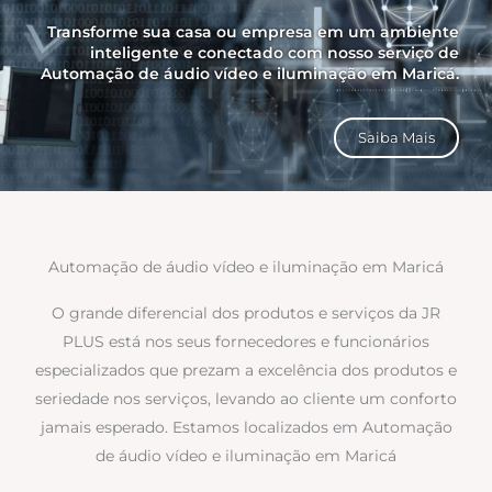
Transforme sua casa ou empresa em um ambiente
inteligente e conectado com nosso serviço de
Automação de áudio vídeo e iluminação em Maricá.
Saiba Mais
Automação de áudio vídeo e iluminação em Maricá
O grande diferencial dos produtos e serviços da JR
PLUS está nos seus fornecedores e funcionários
especializados que prezam a excelência dos produtos e
seriedade nos serviços, levando ao cliente um conforto
jamais esperado. Estamos localizados em Automação
de áudio vídeo e iluminação em Maricá