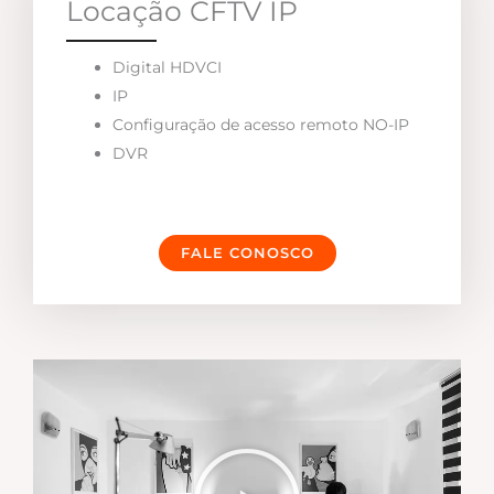
Locação CFTV IP
Digital HDVCI
IP
Configuração de acesso remoto NO-IP
DVR
FALE CONOSCO