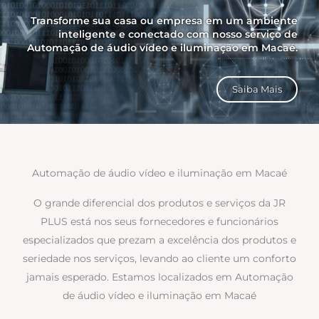
Transforme sua casa ou empresa em um ambiente
inteligente e conectado com nosso serviço de
Automação de áudio vídeo e iluminação em Macaé.
Saiba Mais
Automação de áudio vídeo e iluminação em Macaé
O grande diferencial dos produtos e serviços da JR
PLUS está nos seus fornecedores e funcionários
especializados que prezam a excelência dos produtos e
seriedade nos serviços, levando ao cliente um conforto
jamais esperado. Estamos localizados em Automação
de áudio vídeo e iluminação em Macaé