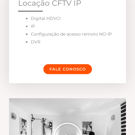
Locação CFTV IP
Digital HDVCI
IP
Configuração de acesso remoto NO-IP
DVR
FALE CONOSCO