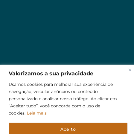
Valorizamos a sua privacidade
Usamos cookies para melhorar sua experiência de
navegação, veicular anúncios ou conteúdo
personalizado e analisar nosso tráfego. Ao clicar em
“Aceitar tudo”, você concorda com o uso de
cookies.
Leia mais
Aceito
© 2026 Jr Plus Automação Comercial e Residencial
Fale Conosco
Criação
CesarWeb
Não aceito