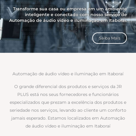
Transforme sua casa ou empresa em um ambiente
inteligente e conectado com nosso serviço de
Automação de áudio vídeo e iluminação em Itaboraí.
Saiba Mais
Automação de áudio vídeo e iluminação em Itaboraí
O grande diferencial dos produtos e serviços da JR
PLUS está nos seus fornecedores e funcionários
especializados que prezam a excelência dos produtos e
seriedade nos serviços, levando ao cliente um conforto
jamais esperado. Estamos localizados em Automação
de áudio vídeo e iluminação em Itaboraí