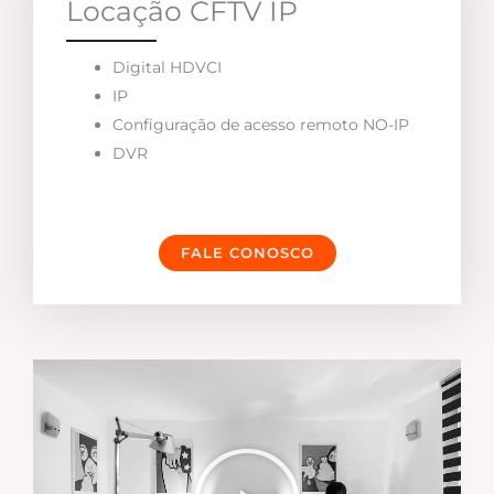
Locação CFTV IP
Digital HDVCI
IP
Configuração de acesso remoto NO-IP
DVR
FALE CONOSCO