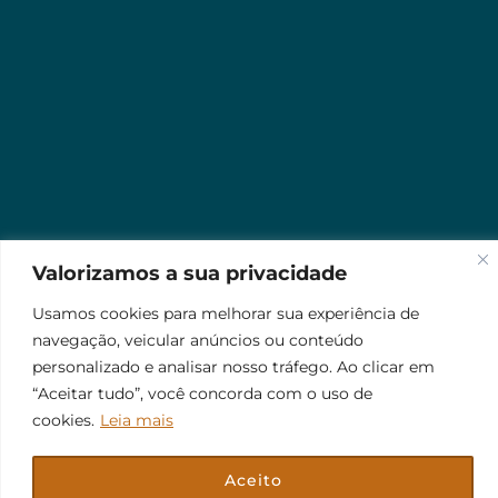
Valorizamos a sua privacidade
Usamos cookies para melhorar sua experiência de
navegação, veicular anúncios ou conteúdo
personalizado e analisar nosso tráfego. Ao clicar em
“Aceitar tudo”, você concorda com o uso de
cookies.
Leia mais
Aceito
© 2026 Jr Plus Automação Comercial e Residencial
Fale Conosco
Criação
CesarWeb
Não aceito