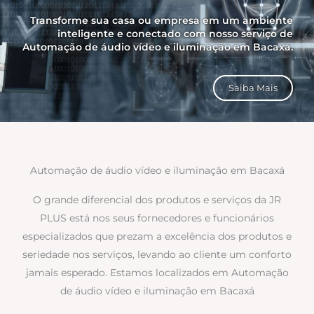
Transforme sua casa ou empresa em um ambiente
inteligente e conectado com nosso serviço de
Automação de áudio vídeo e iluminação em Bacaxá.
Saiba Mais
Automação de áudio vídeo e iluminação em Bacaxá
O grande diferencial dos produtos e serviços da JR
PLUS está nos seus fornecedores e funcionários
especializados que prezam a excelência dos produtos e
seriedade nos serviços, levando ao cliente um conforto
jamais esperado. Estamos localizados em Automação
de áudio vídeo e iluminação em Bacaxá