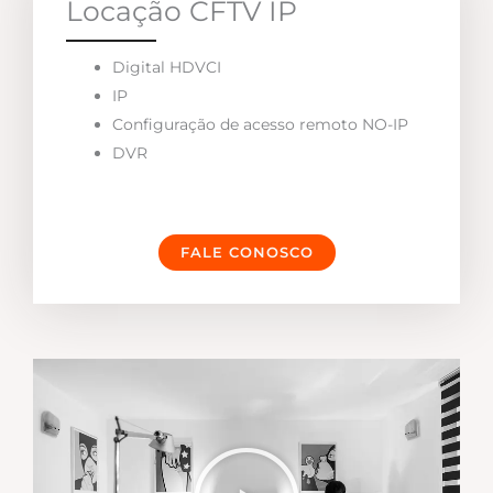
Locação CFTV IP
Digital HDVCI
IP
Configuração de acesso remoto NO-IP
DVR
FALE CONOSCO