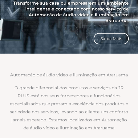
Transforme sua casa ou empresa em um ambiente
inteligente e conectado com nosso serviço de
Automação de áudio vídeo e iluminação em
Araruama.
Saiba Mais
Automação de áudio vídeo e iluminação em Araruama
O grande diferencial dos produtos e serviços da JR
PLUS está nos seus fornecedores e funcionários
especializados que prezam a excelência dos produtos e
seriedade nos serviços, levando ao cliente um conforto
jamais esperado. Estamos localizados em Automação
de áudio vídeo e iluminação em Araruama