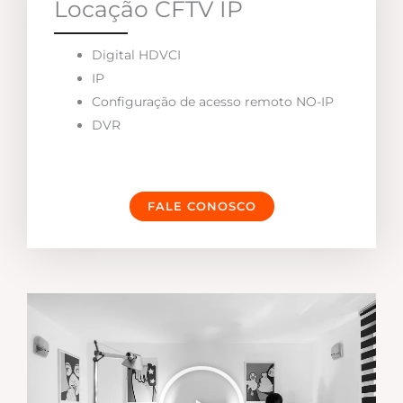
Locação CFTV IP
Digital HDVCI
IP
Configuração de acesso remoto NO-IP
DVR
FALE CONOSCO