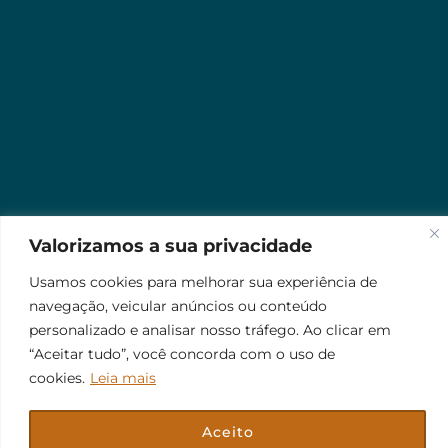
Valorizamos a sua privacidade
Usamos cookies para melhorar sua experiência de
navegação, veicular anúncios ou conteúdo
personalizado e analisar nosso tráfego. Ao clicar em
“Aceitar tudo”, você concorda com o uso de
cookies.
Leia mais
Aceito
© 2026 Jr Plus Automação Comercial e Residencial
Fale Conosco
Criação
CesarWeb
Não aceito