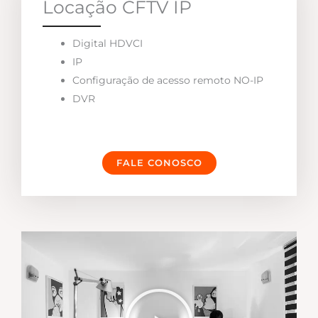
Locação CFTV IP
Digital HDVCI
IP
Configuração de acesso remoto NO-IP
DVR
FALE CONOSCO