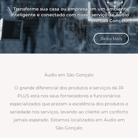
Transforme sua casa ou empresa em um ambiente
inteligente e conectado com nosso serviço de Áudio
em São Gonçalo.
Saiba Mais
Áudio em São Gonçalo
O grande diferencial dos produtos e serviços da JR
PLUS está nos seus fornecedores e funcionários
especializados que prezam a excelência dos produtos e
seriedade nos serviços, levando ao cliente um conforto
jamais esperado. Estamos localizados em Áudio em
São Gonçalo