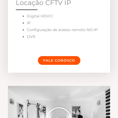
Locação CFTV IP
Digital HDVCI
IP
Configuração de acesso remoto NO-IP
DVR
FALE CONOSCO