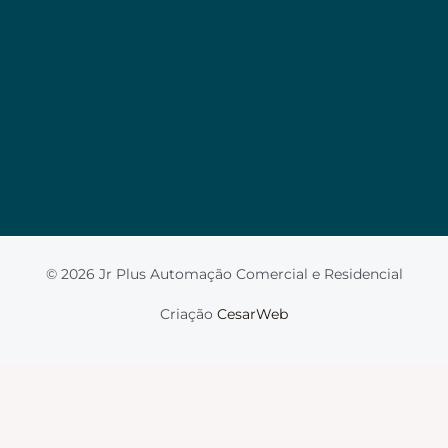
Valorizamos a sua privacidade
Usamos cookies para melhorar sua experiência de
navegação, veicular anúncios ou conteúdo
personalizado e analisar nosso tráfego. Ao clicar em
“Aceitar tudo”, você concorda com o uso de
cookies.
Leia mais
Aceito
© 2026 Jr Plus Automação Comercial e Residencial
Fale Conosco
Criação
CesarWeb
Não aceito