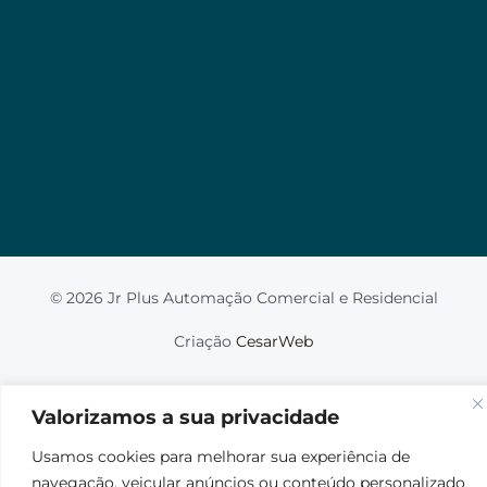
Valorizamos a sua privacidade
Usamos cookies para melhorar sua experiência de
navegação, veicular anúncios ou conteúdo
personalizado e analisar nosso tráfego. Ao clicar em
“Aceitar tudo”, você concorda com o uso de
cookies.
Leia mais
Aceito
© 2026 Jr Plus Automação Comercial e Residencial
Fale Conosco
Criação
CesarWeb
Não aceito