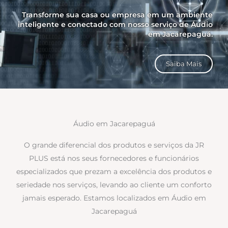
Transforme sua casa ou empresa em um ambiente
inteligente e conectado com nosso serviço de Áudio
em Jacarepaguá.
Saiba Mais
Áudio em Jacarepaguá
O grande diferencial dos produtos e serviços da JR
PLUS está nos seus fornecedores e funcionários
especializados que prezam a excelência dos produtos e
seriedade nos serviços, levando ao cliente um conforto
jamais esperado. Estamos localizados em Áudio em
Jacarepaguá