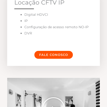
Locação CFTV IP
Digital HDVCI
IP
Configuração de acesso remoto NO-IP
DVR
FALE CONOSCO