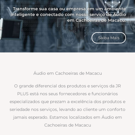
Transforme sua casa ou empresa em um ambiente
inteligente e conectado com nosso serviço de Áudio
em Cachoeiras de Macacu.
Saiba Mais
Áudio em Cachoeiras de Macacu
O grande diferencial dos produtos e serviços da JR
PLUS está nos seus fornecedores e funcionários
especializados que prezam a excelência dos produtos e
seriedade nos serviços, levando ao cliente um conforto
jamais esperado. Estamos localizados em Áudio em
Cachoeiras de Macacu