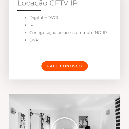
Locação CFTV IP
Digital HDVCI
IP
Configuração de acesso remoto NO-IP
DVR
FALE CONOSCO