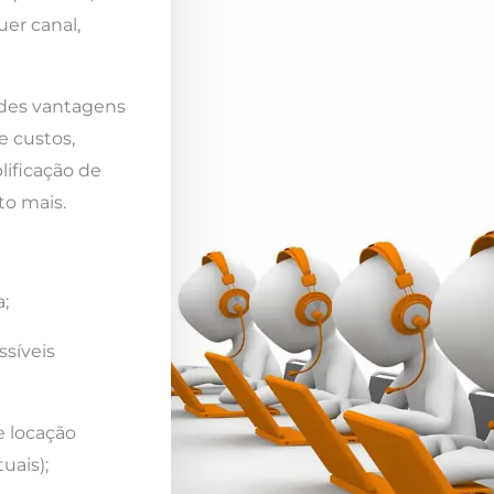
er canal,
ndes vantagens
e custos,
lificação de
to mais.
;
ssíveis
e locação
uais);