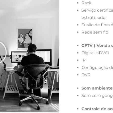
Rack
Serviço certif
estruturado.
Fusão de fibra 
Rede sem fio
CFTV ( Venda e
Digital HDVCI
IP
Configuração d
DVR
Som ambiente
Som com gong
Controle de ac