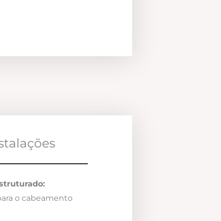
nstalações
truturado:
 para o cabeamento