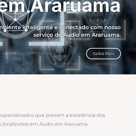
 em Araruama
biente inteligente e conectado com nosso
serviço de Áudio em Araruama.
Saiba Mais
 especializados que prezam a excelência dos
os localizados em Áudio em Araruama