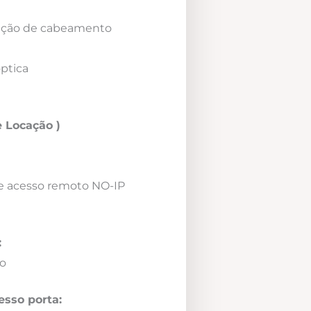
icação de cabeamento
óptica
 Locação )
e acesso remoto NO-IP
:
o
esso porta: